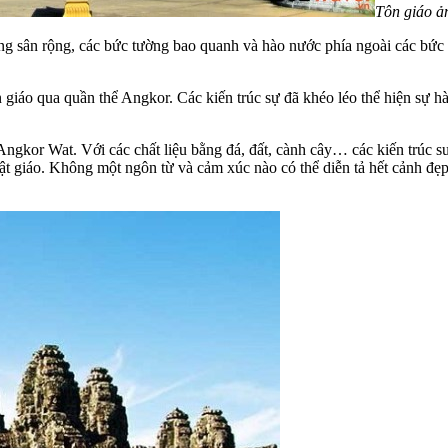
Tôn giáo ả
ảng sân rộng, các bức tường bao quanh và hào nước phía ngoài các bứ
iáo qua quần thể Angkor. Các kiến trúc sự đã khéo léo thể hiện sự hài 
 Angkor Wat. Với các chất liệu bằng đá, đất, cành cây… các kiến trúc sư
t giáo. Không một ngôn từ và cảm xúc nào có thể diễn tả hết cảnh đẹp 