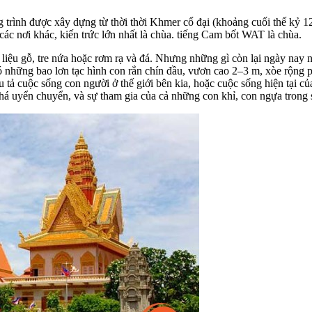
trình được xây dựng từ thời thời Khmer cổ đại (khoảng cuối thế kỷ 12
 các nơi khác, kiến trức lớn nhất là chùa. tiếng Cam bốt WAT là chùa.
 liệu gỗ, tre nứa hoặc rơm rạ và đá. Nhưng những gì còn lại ngày nay 
 những bao lơn tạc hình con rắn chín đầu, vươn cao 2–3 m, xòe rộng 
tả cuộc sống con người ở thế giới bên kia, hoặc cuộc sống hiện tại c
há uyển chuyển, và sự tham gia của cả những con khỉ, con ngựa tron