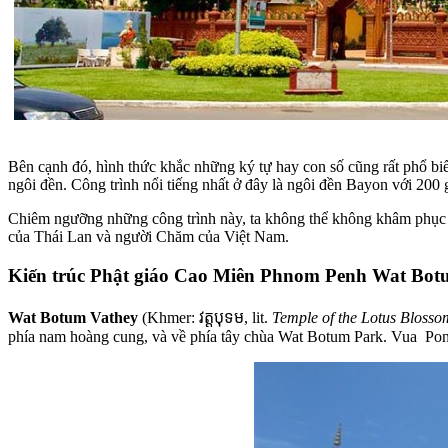
Bên cạnh đó, hình thức khắc những ký tự hay con số cũng rất phổ biế
ngôi đền. Công trình nổi tiếng nhất ở đây là ngôi đền Bayon với 20
Chiêm ngưỡng những công trình này, ta không thể không khâm phục s
của Thái Lan và người Chăm của Việt Nam.
Kiến trúc Phật giáo Cao Miên Phnom Penh Wat Bot
Wat Botum Vathey
(Khmer:
វត្តបុទម
, lit.
Temple of the Lotus Blosso
phía nam hoàng cung, và về phía tây chùa Wat Botum Park. Vua Ponh