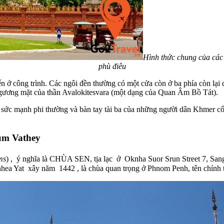
Hình thức chung của các
phù điêu
n ở công trình. Các ngôi đền thường có một cửa còn ở ba phía còn lại 
0 gương mặt của thần Avalokitesvara (một dạng của Quan Âm Bồ Tát).
ức mạnh phi thường và bàn tay tài ba của những người dân Khmer cổ 
um Vathey
ms
) , ý nghĩa là CHÙA SEN, tịa lạc ở Oknha Suor Srun Street 7, 
ea Yat xây năm 1442 , là chùa quan trọng ở Phnom Penh, tên chính t