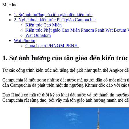
Mục lục
1. Sự ảnh hưởng của tôn giáo đến kiến trúc
2. Nghệ thuật kiến trúc Phật giáo Campuchia
Kiến trúc Cao Miên
Kiến trúc Phật giáo Cao Miên Phnom Penh Wat Botum 
Wat Ounalom
Wat Phnom
Chùa bạc ở PHNOM PENH
1. Sự ảnh hưởng của tôn giáo đến kiến trúc
Từ các công trình kiến trúc nổi tiếng thế giới như quần thể Angkor 
Campuchia là một trong những đất nước mà người dân có một niềm tin
dân Campuchia đã phát triển một tín ngưỡng Khmer độc đáo với các tí
Đạo Hindu có mặt từ thời kỳ sơ khai đất nước và trở thành tín ngưỡ
Campuchia rất sùng đạo, bởi vậy mà tôn giáo ảnh hưởng mạnh mẽ đến 