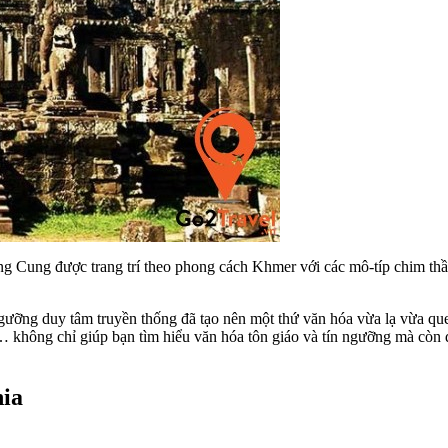
ng Cung được trang trí theo phong cách Khmer với các mô-típ chim th
 ngưỡng duy tâm truyền thống đã tạo nên một thứ văn hóa vừa lạ vừa q
ời… không chỉ giúp bạn tìm hiểu văn hóa tôn giáo và tín ngưỡng mà cò
hia