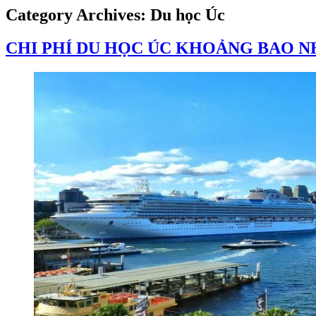
Category Archives:
Du học Úc
CHI PHÍ DU HỌC ÚC KHOẢNG BAO N