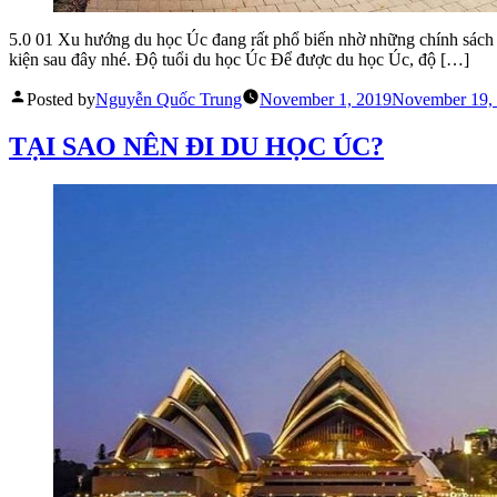
5.0 01 Xu hướng du học Úc đang rất phổ biến nhờ những chính sách
kiện sau đây nhé. Độ tuổi du học Úc Để được du học Úc, độ […]
Posted by
Nguyễn Quốc Trung
November 1, 2019
November 19,
TẠI SAO NÊN ĐI DU HỌC ÚC?