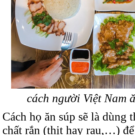
cách người Việt Nam ă
Cách họ ăn súp sẽ là dùng t
chất rắn (thịt hay rau,…) đ