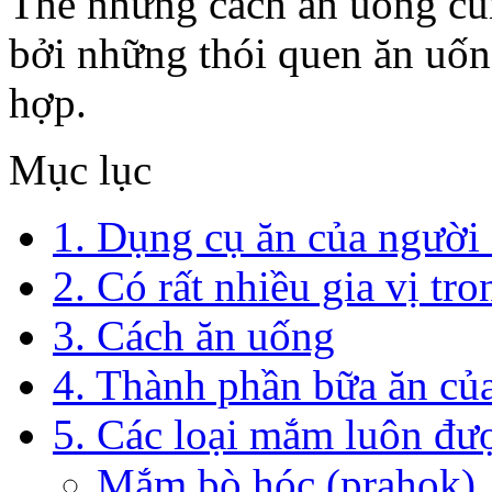
Thế nhưng cách ăn uống cũn
bởi những thói quen ăn uốn
hợp.
Mục lục
1. Dụng cụ ăn của ngườ
2. Có rất nhiều gia vị tr
3. Cách ăn uống
4. Thành phần bữa ăn c
5. Các loại mắm luôn đượ
Mắm bò hóc (prahok)