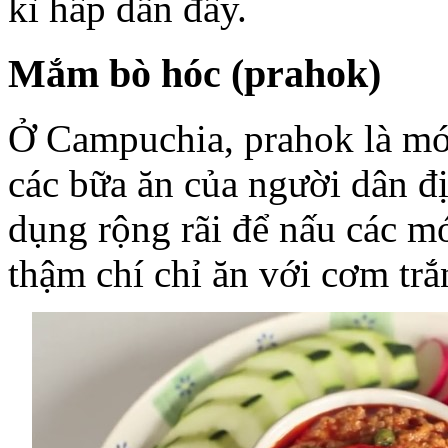
kì hấp dẫn đấy.
Mắm bò hóc (prahok)
Ở Campuchia, prahok là món
các bữa ăn của người dân 
dụng rộng rãi để nấu các m
thậm chí chỉ ăn với cơm trắ