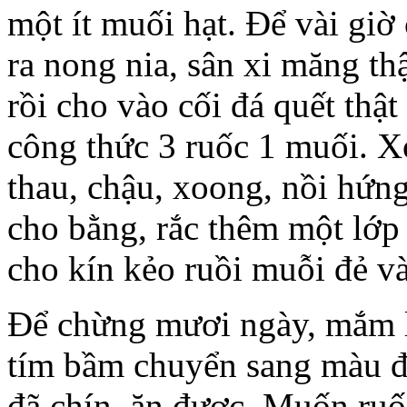
một ít muối hạt. Để vài giờ
ra nong nia, sân xi măng th
rồi cho vào cối đá quết thậ
công thức 3 ruốc 1 muối. Xo
thau, chậu, xoong, nồi hứn
cho bằng, rắc thêm một lớp
cho kín kẻo ruồi muỗi đẻ v
Để chừng mươi ngày, mắm l
tím bầm chuyển sang màu đ
đã chín, ăn được. Muốn ruố