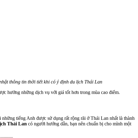
hật thông tin thời tiết khi có ý định du lịch Thái Lan
ược hưởng những dịch vụ với giá tốt hơn trong mùa cao điểm.
i những tiếng Anh được sử dụng rất rộng rãi ở Thái Lan nhất là thành
lịch Thái Lan
có người hướng dẫn, bạn nên chuẩn bị cho mình một