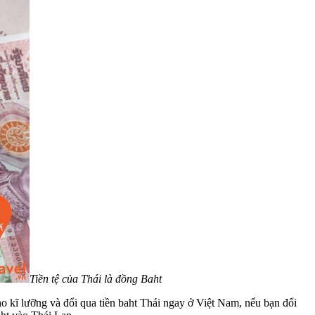
Tiền tệ của Thái là đồng Baht
cho kĩ lưỡng và đổi qua tiền baht Thái ngay ở Việt Nam, nếu bạn đổi