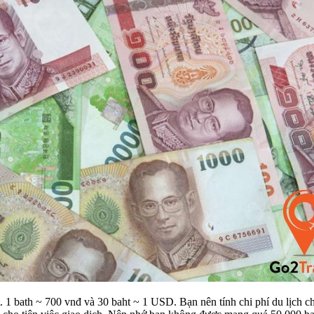
ht. 1 bath ~ 700 vnđ và 30 baht ~ 1 USD. Bạn nên tính chi phí du lịch 