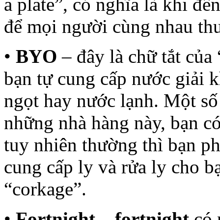
a plate”, có nghĩa là khi 
để mọi người cùng nhau th
•
BYO
– đây là chữ tắt của
bạn tự cung cấp nước giải k
ngọt hay nước lạnh. Một số
những nhà hàng này, bạn có
tuy nhiên thường thì bạn ph
cung cấp ly và rửa ly cho bạ
“corkage”.
•
Fortnight – fortnight
có 