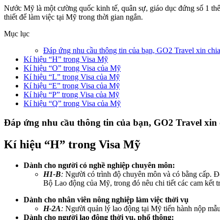
Nước Mỹ là một cường quốc kinh tế, quân sự, giáo dục đứng số 1 thế
thiết để làm việc tại Mỹ trong thời gian ngắn.
Mục lục
Đáp ứng nhu cầu thông tin của bạn, GO2 Travel xin chia 
Kí hiệu “H” trong Visa Mỹ
Kí hiệu “O” trong Visa của Mỹ
Kí hiệu “L” trong Visa của Mỹ
Kí hiệu “E” trong Visa của Mỹ
Kí hiệu “P” trong Visa của Mỹ
Kí hiệu “Q” trong Visa của Mỹ
Đáp ứng nhu cầu thông tin của bạn,
GO2 Travel
xin 
Kí hiệu “H” trong Visa Mỹ
Dành cho người có nghề nghiệp chuyên môn:
H1-B
:
Người có trình độ chuyên môn và có bằng cấp. Để 
Bộ Lao động của Mỹ, trong đó nêu chi tiết các cam kết t
Dành cho nhân viên nông nghiệp làm việc thời vụ
H-2A
:
Người quản lý lao động tại Mỹ tiến hành nộp mẫu
Dành cho người lao động thời vụ, phổ thông: