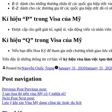
E-1
:
dành cho những thương nhân từ các quốc gia hiệp ước vào
E-2
:
dành cho các thương gia từ các quốc gia hiệp ước đã có 
Kí hiệu “P” trong Visa của Mỹ
Được cấp cho giới giải trí, nghệ sĩ, vận động viên và nhân viên
Kí hiệu “Q” trong Visa của Mỹ
Nếu bạn đến Hoa Kỳ để tham gia một chương trình giao lưu văn 
Trên đây là những thông tin cơ bản về
ký hiệu visa làm việc tạm thờ
Posted by
Nguyễn Quốc Trung
January 31, 2020
January 31, 202
Post navigation
Previous Post
Previous post:
3 sao hoa thị trên visa Mỹ có ý nghĩa gì?
Next Post
Next post:
Lưu ý khi xin Visa Mỹ dạng công tác hoặc du lịch