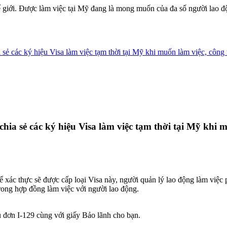
 giới. Được làm việc tại Mỹ đang là mong muốn của đa số người lao độ
sẻ các ký hiệu Visa làm việc tạm thời tại Mỹ khi muốn làm việc, công 
chia sẻ các
ký hiệu Visa làm việc tạm thời tại Mỹ
khi mu
xác thực sẽ được cấp loại Visa này, người quản lý lao động làm việc p
rong hợp đồng làm việc với người lao động.
 đơn I-129 cùng với giấy Bảo lãnh cho bạn.