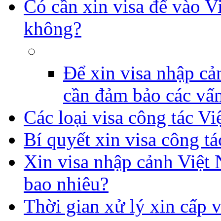
Có cần xin visa để vào V
không?
Để xin visa nhập cả
cần đảm bảo các vấn
Các loại visa công tác Vi
Bí quyết xin visa công t
Xin visa nhập cảnh Việt 
bao nhiêu?
Thời gian xử lý xin cấp v