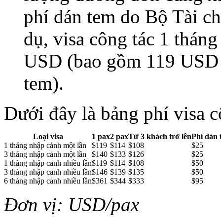
phí dán tem do Bộ Tài chí
dụ, visa công tác 1 thán
USD (bao gồm 119 USD p
tem).
Dưới đây là bảng phí visa 
Loại visa
1 pax
2 pax
Từ 3 khách trở lên
Phí dán 
1 tháng nhập cảnh một lần
$119
$114
$108
$25
3 tháng nhập cảnh một lần
$140
$133
$126
$25
1 tháng nhập cảnh nhiều lần
$119
$114
$108
$50
3 tháng nhập cảnh nhiều lần
$146
$139
$135
$50
6 tháng nhập cảnh nhiều lần
$361
$344
$333
$95
Đơn vị: USD/pax