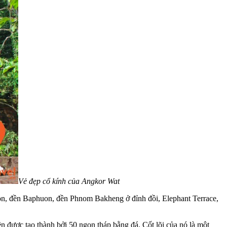
Vẻ đẹp cổ kính của Angkor Wat
on, đền Baphuon, đền Phnom Bakheng ở đỉnh đồi, Elephant Terrace,
 được tạo thành bởi 50 ngọn tháp bằng đá. Cốt lõi của nó là một