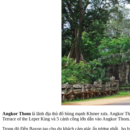
Angkor Thom
là lãnh địa thủ đô hùng mạnh Khmer xưa. Angkor Tho
Terrace of the Leper King và 5 cánh cổng lớn dẫn vào Angkor Thom.
Trong đó Đền Bayon
tạo cho du khách cảm giác ấn tượng nhất, họ b