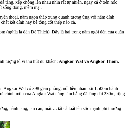
á tảng, xếp chồng lên nhau nhìn rất tự nhiên, ngay cả ở trên nóc
ất sống động, mềm mại.
huyền thoại, năm ngọn tháp xung quanh tương ứng với năm đỉnh
chất kết dính hay bê tông cốt thép nào cả.
om (nghĩa là đền Đế Thích). Đây là hai trong năm ngôi đền của quần
h tượng kì vĩ thu hút du khách:
Angkor Wat và Angkor Thom,
 Đền Angkor Wat có 398 gian phòng, nối liền nhau bởi 1.500m hành
ẫn tới chính môn của Angkor Wat cũng làm bằng đá tảng dài 230m, rộng
ường, hành lang, lan can, mái…, tất cả toát lên sức mạnh phi thường