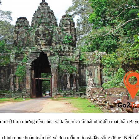
m sở hữu những đền chùa và kiến trúc nổi bật như đền mặt thần Bay
ị chinh phục hoàn toàn bởi vẻ đẹp mẫu mực và đầy sống động. Ngôi đền