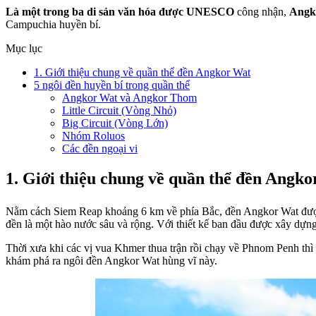
Là một trong ba di sản văn hóa được UNESCO
công nhận,
Angk
Campuchia huyền bí.
Mục lục
1. Giới thiệu chung về quần thể đền Angkor Wat
5 ngôi đền huyền bí trong quần thể
Angkor Wat và Angkor Thom
Little Circuit (Vòng Nhỏ)
Big Circuit (Vòng Lớn)
Nhóm Roluos
Các đền ngoại vi
1. Giới thiệu chung về quần thể đền Angk
Nằm cách Siem Reap khoảng 6 km về phía Bắc, đền Angkor Wat được 
đền là một hào nước sâu và rộng. Với thiết kế ban đầu được xây dựn
Thời xưa khi các vị vua Khmer thua trận rồi chạy về Phnom Penh thì
khám phá ra ngôi đền Angkor Wat hùng vĩ này.