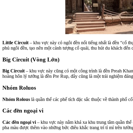
Little Circuit
– khu vực này có ngôi đền nổi tiếng nhất là đền “cổ th
phủ ngôi đền, tạo nên một cảnh tượng cổ quái, thu hút du khách đến 
Big Circuit (Vòng Lớn)
Big Circuit
– khu vực này cũng có một công trình là đền Preah Khan
hoàng hôn lý tưởng là đền Pre Rup, đây cũng là một trải nghiệm đán
Nhóm Roluos
Nhóm Rolous
là quần thể các phế tích đặc sắc thuộc về thành phố cổ
Các đền ngoại vi
Các đền ngoại vi
– khu vực này nằm khá xa khu trung tâm quần thể 
pha màu được thêm vào những bức điêu khắc trang trí tỉ mỉ trên tườ