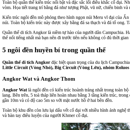
Toàn bộ quần thể kiến trúc nổi bật và đặc sắc lối điêu khắc cổ đại. 
vòm. Họa tiết trang trí bằng đá như tượng Phật, vũ nữ, chiến binh v
Kiến trúc ngôi đền mô phỏng theo hình ngọn núi Meru vĩ đại của Ấn
núi. Toàn bộ kiến trúc này được xây bằng đá sa thạch và đá tổ ong. 
Quần thể di tích Angkor là niềm tự hào của người dân Campuchia. H
thể nổi tiếng nhất mà bạn nên đi trước tiên nếu không có đủ thời gian
5 ngôi đền huyền bí trong quần thể
Quần thể di tích Angkor
đặc biệt quan trọng của du lịch Campuchia 
Little Circuit (Vòng Nhỏ), Big Circuit (Vòng Lớn), nhóm Roluos 
Angkor Wat và Angkor Thom
Angkor Wat
là ngôi đền có kiến trúc hoành tráng nhất trong toàn b
lang. Bên trên, 5 toà tháp liên hoàn nhau bằng 3 tầng kiến trúc, tr
gần 10m và có độ cao 5m so với mặt nước hồ ở hai bên đền.
Toàn bộ khu đền còn lưu lại dấu vết cổ đại với nhiều hình ảnh nghệ t
và bàn tay điêu luyện của người Khmer cổ đại.