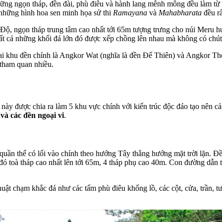
Những ngọn tháp, đền đài, phù điêu và hành lang mênh mông đều làm từ đ
à những hình hoa sen minh họa sử thi
Ramayana
và
Mahabharata
đều r
 Độ, ngọn tháp trung tâm cao nhất tới 65m tượng trưng cho núi Meru 
Tất cả những khối đá lớn đó được xếp chồng lên nhau mà không có chút 
ai khu đền chính là Angkor Wat (nghĩa là đền Đế Thiên) và Angkor Th
 tham quan nhiều.
này được chia ra làm 5 khu vực chính với kiến trúc độc đáo tạo nên cản
và các đền ngoại vi
.
ộ quần thể có lối vào chính theo hướng Tây thẳng hướng mặt trời lặn.
ong đó toà tháp cao nhất lên tới 65m, 4 tháp phụ cao 40m. Con đường d
huật chạm khắc đá như các tấm phù điêu khổng lồ, các cột, cửa, trần, t