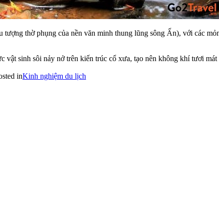
biểu tượng thờ phụng của nền văn minh thung lũng sông Ấn), với các m
hực vật sinh sôi nảy nở trên kiến trúc cổ xưa, tạo nên không khí tươi má
osted in
Kinh nghiệm du lịch