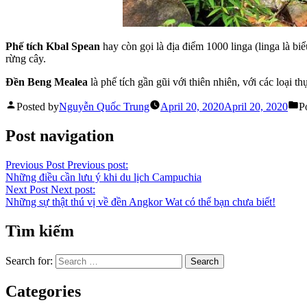
Phế tích Kbal Spean
hay còn gọi là địa điểm 1000 linga (linga là 
rừng cây.
Đền Beng Mealea
là phế tích gần gũi với thiên nhiên, với các loại t
Posted by
Nguyễn Quốc Trung
April 20, 2020
April 20, 2020
P
Post navigation
Previous Post
Previous post:
Những điều cần lưu ý khi du lịch Campuchia
Next Post
Next post:
Những sự thật thú vị về đền Angkor Wat có thể bạn chưa biết!
Tìm kiếm
Search for:
Categories