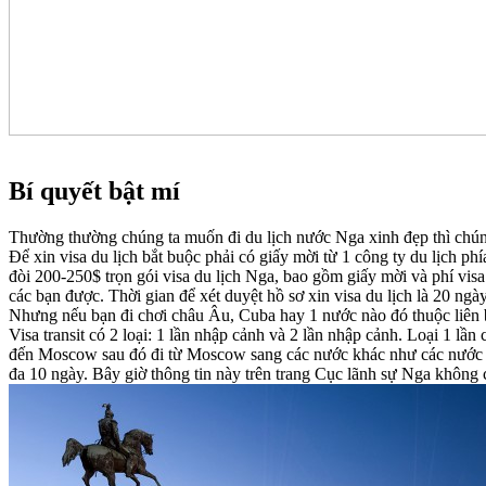
Bí quyết bật mí
Thường thường chúng ta muốn đi du lịch nước Nga xinh đẹp thì chúng 
Để xin visa du lịch bắt buộc phải có giấy mời từ 1 công ty du lịch p
đòi 200-250$ trọn gói visa du lịch Nga, bao gồm giấy mời và phí vis
các bạn được. Thời gian để xét duyệt hồ sơ xin visa du lịch là 20 ngà
Nhưng nếu bạn đi chơi châu Âu, Cuba hay 1 nước nào đó thuộc liên b
Visa transit có 2 loại: 1 lần nhập cảnh và 2 lần nhập cảnh. Loại 1 lần
đến Moscow sau đó đi từ Moscow sang các nước khác như các nước châ
đa 10 ngày. Bây giờ thông tin này trên trang Cục lãnh sự Nga không