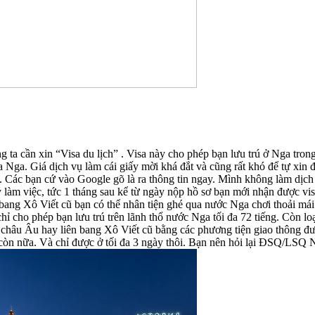
ta cần xin “Visa du lịch” . Visa này cho phép bạn lưu trú ở Nga trong
hía Nga. Giá dịch vụ làm cái giấy mời khá đắt và cũng rất khó để tự xin
a. Các bạn cứ vào Google gõ là ra thông tin ngay. Mình không làm dịch
y làm việc, tức 1 tháng sau kể từ ngày nộp hồ sơ bạn mới nhận được vis
ang Xô Viết cũ bạn có thể nhân tiện ghé qua nước Nga chơi thoải mái 
 chỉ cho phép bạn lưu trú trên lãnh thổ nước Nga tối đa 72 tiếng. Còn lo
u Âu hay liên bang Xô Viết cũ bằng các phương tiện giao thông đường
 còn nữa. Và chỉ được ở tối đa 3 ngày thôi. Bạn nên hỏi lại ĐSQ/LSQ 