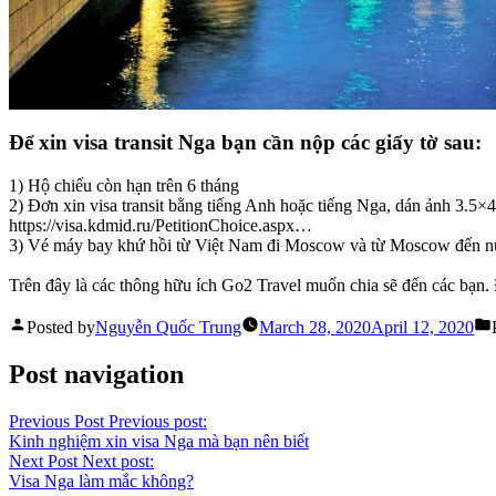
Để xin visa transit Nga bạn cần nộp các giấy tờ sau:
1) Hộ chiếu còn hạn trên 6 tháng
2) Đơn xin visa transit bằng tiếng Anh hoặc tiếng Nga, dán ảnh 3.5×
https://visa.kdmid.ru/PetitionChoice.aspx…
3) Vé máy bay khứ hồi từ Việt Nam đi Moscow và từ Moscow đến n
Trên đây là các thông hữu ích Go2 Travel muốn chia sẽ đến các bạn. Đ
Posted by
Nguyễn Quốc Trung
March 28, 2020
April 12, 2020
Post navigation
Previous Post
Previous post:
Kinh nghiệm xin visa Nga mà bạn nên biết
Next Post
Next post:
Visa Nga làm mắc không?