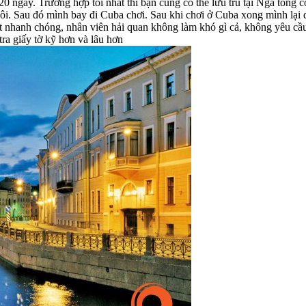
20 ngày. Trường hợp tồi nhất thì bạn cũng có thể lưu trú tại Nga tổng 
ôi. Sau đó mình bay đi Cuba chơi. Sau khi chơi ở Cuba xong mình lạ
t nhanh chóng, nhân viên hải quan không làm khó gì cả, không yêu cầu
tra giấy tờ kỹ hơn và lâu hơn