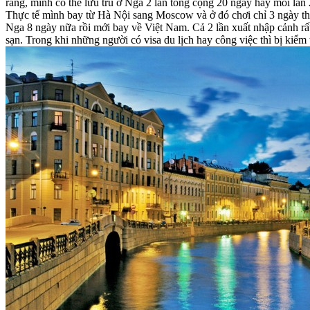
ràng, mình có thể lưu trú ở Nga 2 lần tổng cộng 20 ngày hay mỗi lần 
Thực tế mình bay từ Hà Nội sang Moscow và ở đó chơi chỉ 3 ngày th
Nga 8 ngày nữa rồi mới bay về Việt Nam. Cả 2 lần xuất nhập cảnh rấ
sạn. Trong khi những người có visa du lịch hay công việc thì bị kiểm 