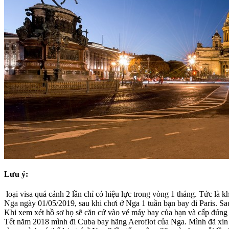
Lưu ý:
loại visa quá cảnh 2 lần chỉ có hiệu lực trong vòng 1 tháng. Tức là
Nga ngày 01/05/2019, sau khi chơi ở Nga 1 tuần bạn bay đi Paris. S
Khi xem xét hồ sơ họ sẽ căn cứ vào vé máy bay của bạn và cấp đúng 
Tết năm 2018 mình đi Cuba bay hãng Aeroflot của Nga. Mình đã xin vis