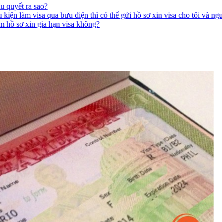
u quyết ra sao?
kiện làm visa qua bưu điện thì có thể gửi hồ sơ xin visa cho tôi và n
àm hồ sơ xin gia hạn visa không?