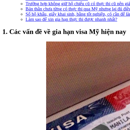
Trường hợp không giữ hộ chiếu cũ có thực thi cũ nên giả
Bản thân chưa từng có thực thi qua Mỹ nhưng lại đủ điều 
Sổ hộ khẩu, giấy khai sinh, bằng tốt nghiệp, có cần để l
Làm sao để xin gia hạn thực thi được nhanh nhất?
1. Các vấn đề về gia hạn visa Mỹ hiện nay