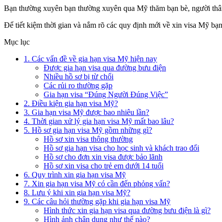
Bạn thường xuyên bạn thường xuyên qua Mỹ thăm bạn bè, người thân 
Để tiết kiệm thời gian và nắm rõ các quy định mới về xin visa Mỹ bạn
Mục lục
1. Các vấn đề về gia hạn visa Mỹ hiện nay
Được gia hạn visa qua đường bưu điện
Nhiều hồ sơ bị từ chối
Các rủi ro thường gặp
Gia hạn visa “Đúng Người Đúng Việc”
2. Điều kiện gia hạn visa Mỹ?
3. Gia hạn visa Mỹ được bao nhiêu lần?
4. Thời gian xử lý gia hạn visa Mỹ mất bao lâu?
5. Hồ sơ gia hạn visa Mỹ gồm những gì?
Hồ sơ xin visa thông thường
Hồ sơ gia hạn visa cho học sinh và khách trao đổi
Hồ sơ cho đơn xin visa được bảo lãnh
Hồ sơ xin visa cho trẻ em dưới 14 tuổi
6. Quy trình xin gia hạn visa Mỹ
7. Xin gia hạn visa Mỹ có cần đến phỏng vấn?
8. Lưu ý khi xin gia hạn visa Mỹ?
9. Các câu hỏi thường gặp khi gia hạn visa Mỹ
Hình thức xin gia hạn visa qua đường bưu điện là gì?
Hình ảnh chân dung như thế nào?